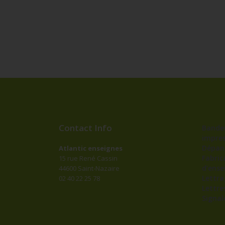
Contact Info
Bander
impres
Dépan
Atlantic enseignes
Fabric
15 rue René Cassin
d’ense
44600 Saint-Nazaire
Lettr
02 40 22 25 78
Lettre
Signal