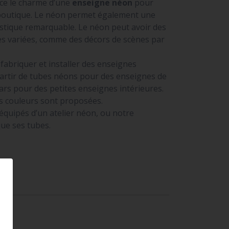
ce le charme d’une
enseigne néon
pour
boutique. Le néon permet également une
istique remarquable. Le néon peut avoir des
rès variées, comme des décors de scènes par
abriquer et installer des enseignes
artir de tubes néons pour des enseignes de
ars pour des petites enseignes intérieures.
 couleurs sont proposées.
uipés d’un atelier néon, ou notre
que ses tubes.