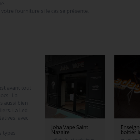
né.
otre fourniture si le cas se présente.
est avant tout
ocs . La
s aussi bien
iers. La Led
atives, avec
Joha Vape Saint
Enseigne
Nazaire
boitier 
s types
adhésifs , signaletique,
enseigne 