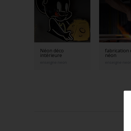
Néon déco
fabrication
intérieure
néon
enseigne neon
enseigne neo