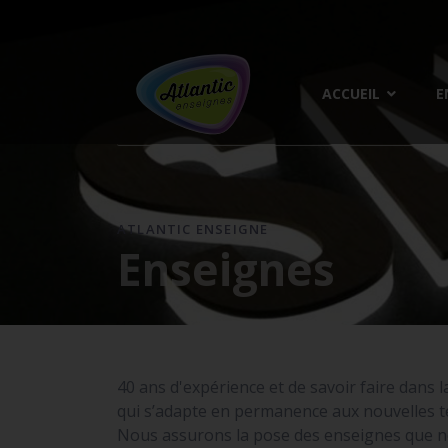
ACCUEIL
E
ATLANTIC ENSEIGNE
Enseignes
40 ans d'expérience et de savoir faire dans l
qui s’adapte en permanence aux nouvelles te
Nous assurons la pose des enseignes que n