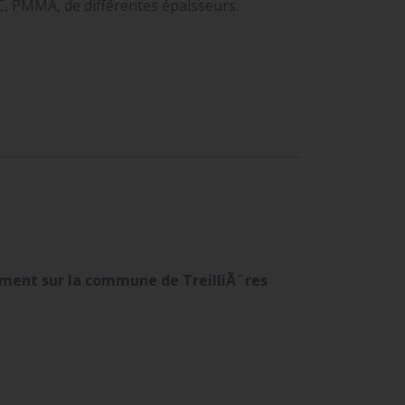
C, PMMA, de différentes épaisseurs.
ement sur la commune de TreilliÃ¨res