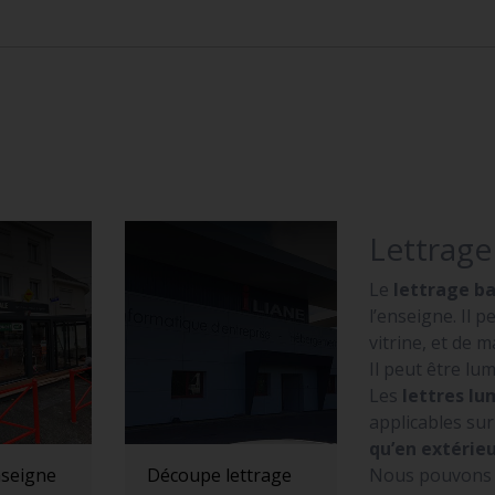
Lettrag
Le
lettrage b
l’enseigne. Il 
vitrine, et de 
Il peut être l
Les
lettres l
applicables su
qu’en extérie
Nous pouvons fa
seigne
Découpe lettrage