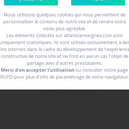
Nous utilisons quelques cookies qui nous permettent de
personnaliser le contenu de notre site et de rendre votre
visite plus agréable.
e face
Les éléments collectés sur atlanticenseignes.com sont
loin et de se
uniquement statistiques. Ils sont utilisés exclusivement à de
fins internes dans le cadre du développement de l'expérienc
endre la forme
constructive de notre site et ne font en aucun cas l'objet de
partage avec d'autres prestataires.
Merci d'en accepter l'utilisation
ou consulter notre page
RGPD pour plus d'info de paramétrage de votre navigateur.
enseigne drapeau
Vivre ici
double face
enseigne 
double face