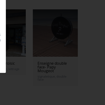
s
e
 le croisic
Enseigne double
face- Papy
neon, lettrage
Mougeot
signaletique, double
face