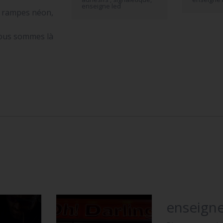
enseigne led
s rampes néon,
nous sommes là
enseigne