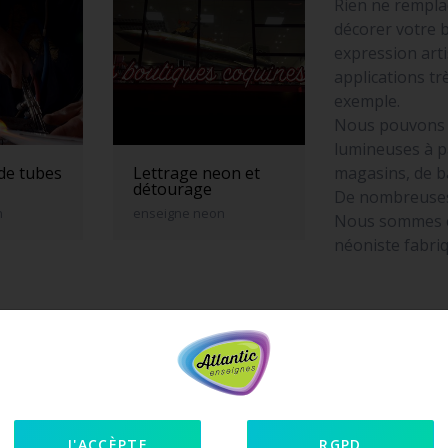
Rien ne rempla
décorer votre 
expression art
applications t
exemple.
Nous pouvons f
lumineuses à p
magasins, de b
 de tubes
Lettrage neon et
détourage
De nombreuses
n
enseigne neon
Nous sommes éq
néoniste fabri
J'ACCÈPTE
RGPD