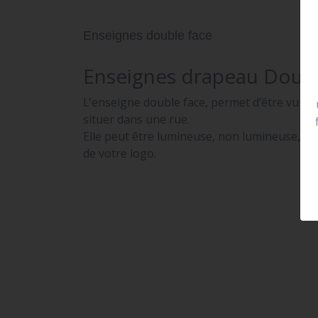
Enseignes double face
Enseignes drapeau Doubl
L’enseigne double face, permet d’être vu de 
situer dans une rue.
Elle peut être lumineuse, non lumineuse, pr
de votre logo.