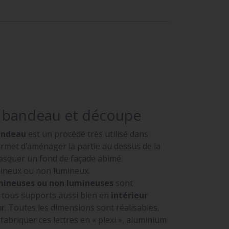
e bandeau et découpe
andeau
est un procédé très utilisé dans
permet d’aménager la partie au dessus de la
masquer un fond de façade abimé.
umineux ou non lumineux.
umineuses ou non lumineuses
sont
r tous supports aussi bien en
intérieur
ur
. Toutes les dimensions sont réalisables.
briquer ces lettres en « plexi », aluminium