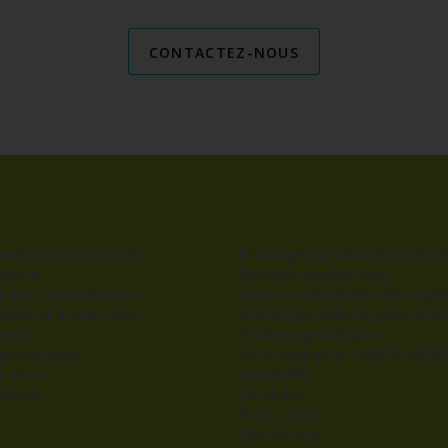
CONTACTEZ-NOUS
oles publicitaires et
Éclairage par silhouettage né
sions
Enseigne double face
nage / Maintenance
Lettres individuelles découpé
ation et installation
Marquage véhicule publicitair
ignes
Totem signalétique
age bandeau
La Vitrophanie / VINYLE ADHES
s néon
CGV/RGPD
étique
Portfolio
Blog / actus
Plan du site