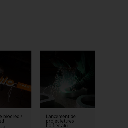
 bloc led /
Lancement de
led
projet lettres
boitier alu
led