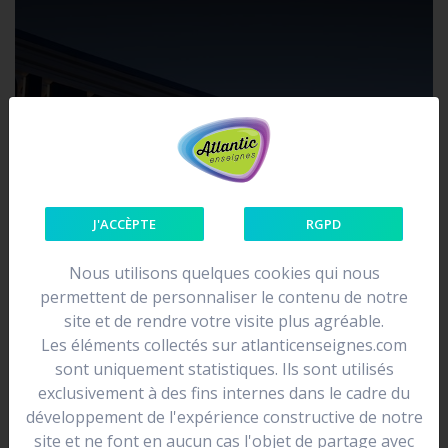
J'ACCÈPTE
RGPD
Nous utilisons quelques cookies qui nous
permettent de personnaliser le contenu de notre
site et de rendre votre visite plus agréable.
Les éléments collectés sur atlanticenseignes.com
sont uniquement statistiques. Ils sont utilisés
exclusivement à des fins internes dans le cadre du
développement de l'expérience constructive de notre
site et ne font en aucun cas l'objet de partage avec