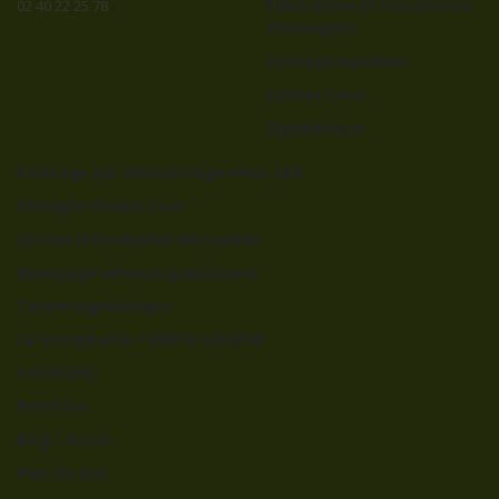
Dépannage / Maintenance
44600 Saint-Nazaire
Fabrication et installation
02 40 22 25 78
d’enseignes
Lettrage bandeau
Lettres néon
Signalétique
Éclairage par silhouettage néon, LED
Enseigne double face
Lettres individuelles découpées
Marquage véhicule publicitaire
Totem signalétique
La Vitrophanie / VINYLE ADHESIF
CGV/RGPD
Portfolio
Blog / actus