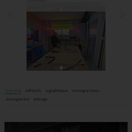
impéccable.
Voir tout
adhésifs
signaletique
enseigne neon
enseigne led
lettrage