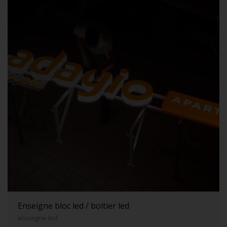
Enseigne bloc led / boitier led
enseigne led