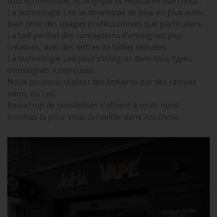
tout économique, écologique et résistante aux chocs .
La technologie Led se développe de plus en plus aussi
bien pour des usages professionnels que particuliers.
La Led permet des conceptions d’enseignes plus
créatives, avec des lettres de tailles réduites.
La technologie Led peut s’intégrer dans tous types
d’enseignes lumineuses.
Nous pouvons réaliser des linéaires par des rampes
néon, ou Led.
Beaucoup de possibilités s’offrent à vous, nous
sommes là pour vous conseiller dans vos choix.