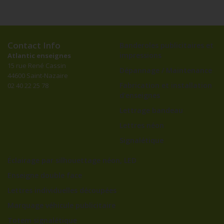
Contact Info
Banderoles publicitaires et
impressions
Atlantic enseignes
15 rue René Cassin
Dépannage / Maintenance
44600 Saint-Nazaire
Fabrication et installation
02 40 22 25 78
d’enseignes
Lettrage bandeau
Lettres néon
Signalétique
Éclairage par silhouettage néon, LED
Enseigne double face
Lettres individuelles découpées
Marquage véhicule publicitaire
Totem signalétique