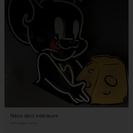
Néon déco intérieure
enseigne neon