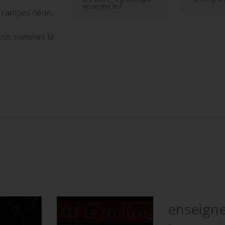
enseigne led
s rampes néon,
nous sommes là
enseigne