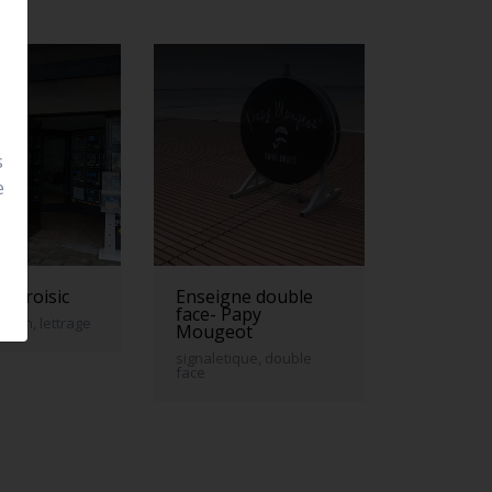
s
e
 le croisic
Enseigne double
face- Papy
neon, lettrage
Mougeot
signaletique, double
face