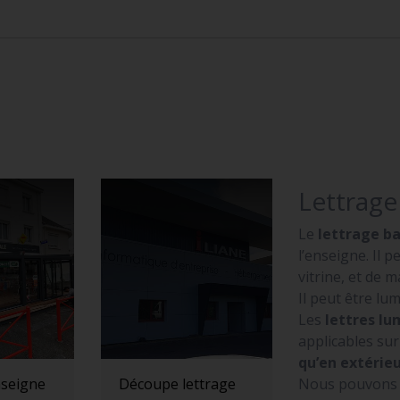
Lettrag
Le
lettrage b
l’enseigne. Il 
vitrine, et de 
Il peut être l
Les
lettres l
applicables su
qu’en extérie
Nous pouvons fa
seigne
Découpe lettrage