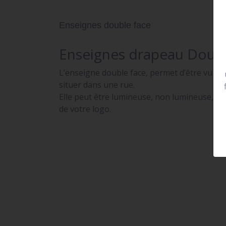
Enseignes double face
Enseignes drapeau Doubl
L’enseigne double face, permet d’être vu de 
situer dans une rue.
Elle peut être lumineuse, non lumineuse, pr
de votre logo.