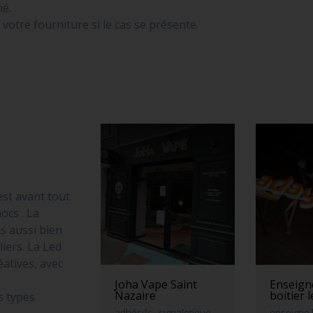
né.
otre fourniture si le cas se présente.
est avant tout
ocs . La
s aussi bien
iers. La Led
atives, avec
Joha Vape Saint
Enseigne
Nazaire
boitier 
s types
adhésifs , signaletique,
enseigne 