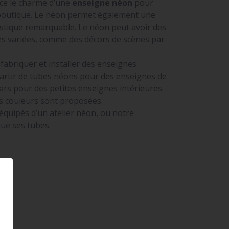
ce le charme d’une
enseigne néon
pour
boutique. Le néon permet également une
istique remarquable. Le néon peut avoir des
rès variées, comme des décors de scènes par
abriquer et installer des enseignes
artir de tubes néons pour des enseignes de
ars pour des petites enseignes intérieures.
 couleurs sont proposées.
uipés d’un atelier néon, ou notre
que ses tubes.