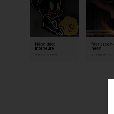
Néon déco
fabrication
intérieure
néon
enseigne neon
enseigne neo