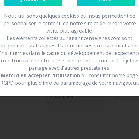
Nous utilisons quelques cookies qui nous permettent de
personnaliser le contenu de notre site et de rendre votre
visite plus agréable.
e face
Les éléments collectés sur atlanticenseignes.com sont
loin et de se
uniquement statistiques. Ils sont utilisés exclusivement à de
fins internes dans le cadre du développement de l'expérienc
endre la forme
constructive de notre site et ne font en aucun cas l'objet de
partage avec d'autres prestataires.
Merci d'en accepter l'utilisation
ou consulter notre page
RGPD pour plus d'info de paramétrage de votre navigateur.
enseigne drapeau
Vivre ici
double face
enseigne 
double face