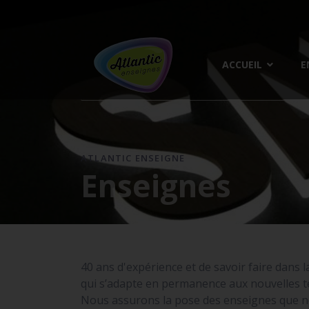
ACCUEIL
E
ATLANTIC ENSEIGNE
Enseignes
40 ans d'expérience et de savoir faire dans l
qui s’adapte en permanence aux nouvelles te
Nous assurons la pose des enseignes que n