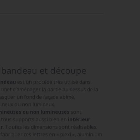
e bandeau et découpe
andeau
est un procédé très utilisé dans
permet d’aménager la partie au dessus de la
masquer un fond de façade abimé.
umineux ou non lumineux.
umineuses ou non lumineuses
sont
r tous supports aussi bien en
intérieur
ur
. Toutes les dimensions sont réalisables.
briquer ces lettres en « plexi », aluminium