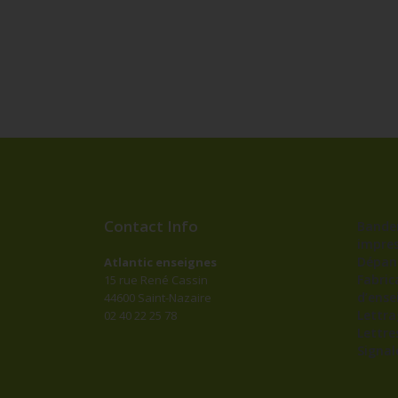
Contact Info
Bander
impres
Dépan
Atlantic enseignes
Fabric
15 rue René Cassin
d’ense
44600 Saint-Nazaire
Lettr
02 40 22 25 78
Lettre
Signal