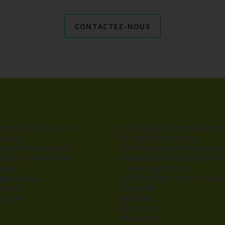
CONTACTEZ-NOUS
oles publicitaires et
Éclairage par silhouettage né
sions
Enseigne double face
nage / Maintenance
Lettres individuelles découpé
ation et installation
Marquage véhicule publicitair
ignes
Totem signalétique
age bandeau
La Vitrophanie / VINYLE ADHES
s néon
CGV/RGPD
étique
Portfolio
Blog / actus
Plan du site