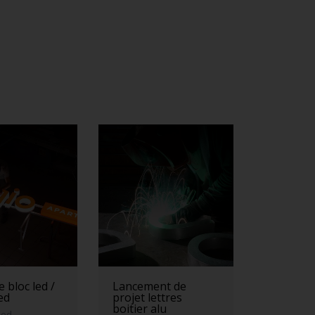
 bloc led /
Lancement de
led
projet lettres
boitier alu
led