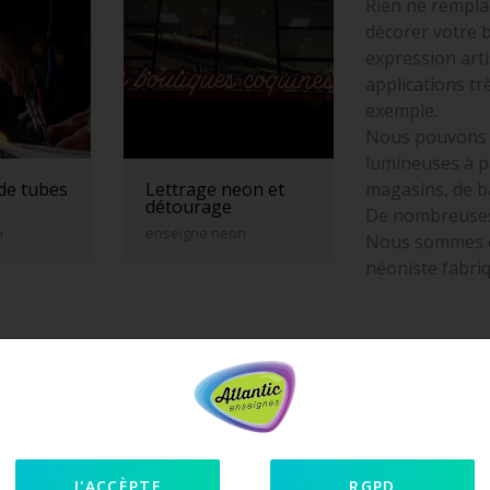
Rien ne rempla
décorer votre 
expression art
applications t
exemple.
Nous pouvons f
lumineuses à p
magasins, de b
 de tubes
Lettrage neon et
détourage
De nombreuses
n
enseigne neon
Nous sommes éq
néoniste fabri
J'ACCÈPTE
RGPD