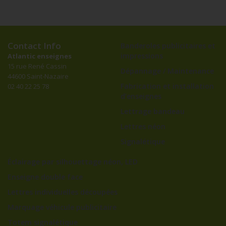
Contact Info
Banderoles publicitaires et
impressions
Atlantic enseignes
15 rue René Cassin
Dépannage / Maintenance
44600 Saint-Nazaire
Fabrication et installation
02 40 22 25 78
d’enseignes
Lettrage bandeau
Lettres néon
Signalétique
Éclairage par silhouettage néon, LED
Enseigne double face
Lettres individuelles découpées
Marquage véhicule publicitaire
Totem signalétique