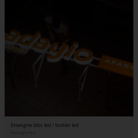
Enseigne bloc led / boitier led
enseigne led