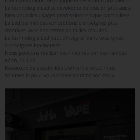
tout économique, écologique et résistante aux chocs .
La technologie Led se développe de plus en plus aussi
bien pour des usages professionnels que particuliers.
La Led permet des conceptions d’enseignes plus
créatives, avec des lettres de tailles réduites.
La technologie Led peut s’intégrer dans tous types
d’enseignes lumineuses.
Nous pouvons réaliser des linéaires par des rampes
néon, ou Led.
Beaucoup de possibilités s’offrent à vous, nous
sommes là pour vous conseiller dans vos choix.