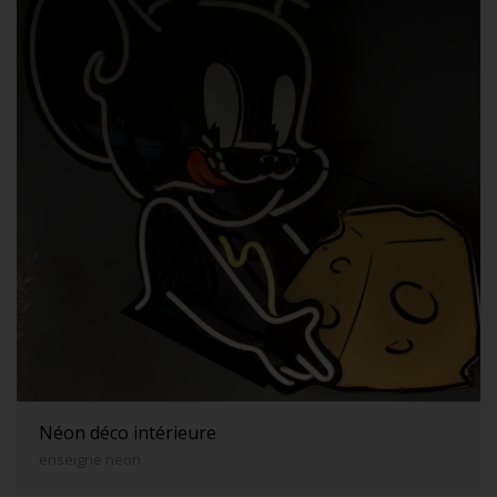
Néon déco intérieure
enseigne neon