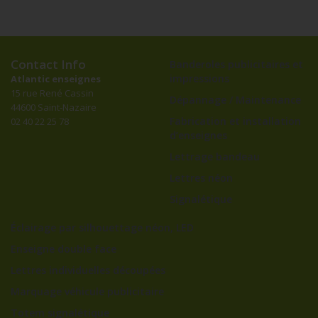
Contact Info
Banderoles publicitaires et
impressions
Atlantic enseignes
15 rue René Cassin
Dépannage / Maintenance
44600 Saint-Nazaire
Fabrication et installation
02 40 22 25 78
d’enseignes
Lettrage bandeau
Lettres néon
Signalétique
Éclairage par silhouettage néon, LED
Enseigne double face
Lettres individuelles découpées
Marquage véhicule publicitaire
Totem signalétique