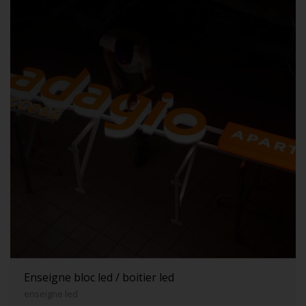
Enseigne bloc led / boitier led
enseigne led