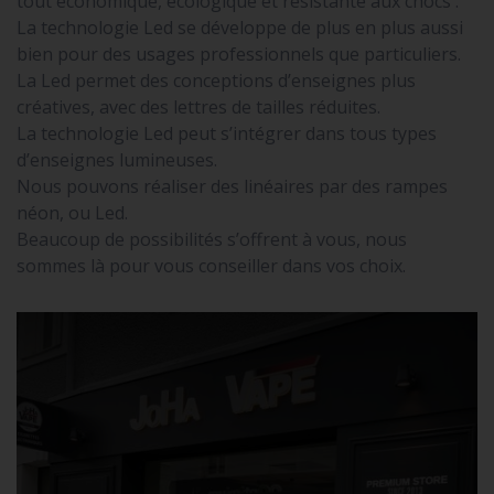
tout économique, écologique et résistante aux chocs .
La technologie Led se développe de plus en plus aussi
bien pour des usages professionnels que particuliers.
La Led permet des conceptions d’enseignes plus
créatives, avec des lettres de tailles réduites.
La technologie Led peut s’intégrer dans tous types
d’enseignes lumineuses.
Nous pouvons réaliser des linéaires par des rampes
néon, ou Led.
Beaucoup de possibilités s’offrent à vous, nous
sommes là pour vous conseiller dans vos choix.