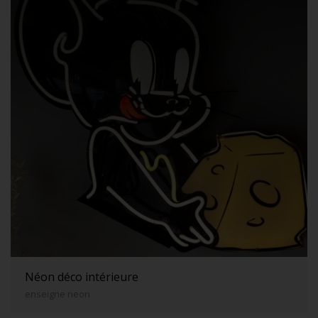
Néon déco intérieure
enseigne neon