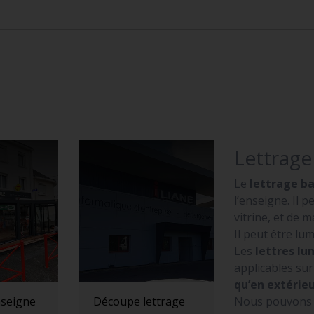
Lettrag
Le
lettrage b
l’enseigne. Il 
vitrine, et de 
Il peut être l
Les
lettres l
applicables su
qu’en extérie
Nous pouvons fa
seigne
Découpe lettrage