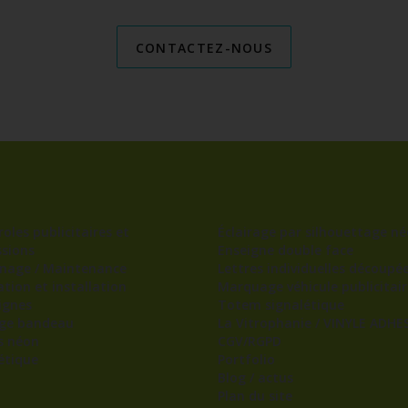
CONTACTEZ-NOUS
oles publicitaires et
Éclairage par silhouettage né
sions
Enseigne double face
nage / Maintenance
Lettres individuelles découpé
ation et installation
Marquage véhicule publicitair
ignes
Totem signalétique
age bandeau
La Vitrophanie / VINYLE ADHES
s néon
CGV/RGPD
étique
Portfolio
Blog / actus
Plan du site