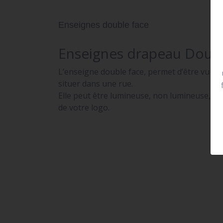
Enseignes double face
Enseignes drapeau Doubl
L’enseigne double face, permet d’être vu de 
situer dans une rue.
Elle peut être lumineuse, non lumineuse, pr
de votre logo.