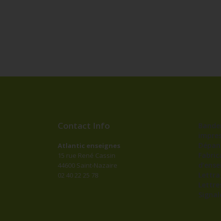
Contact Info
Bander
impres
Dépan
Atlantic enseignes
Fabric
15 rue René Cassin
d’ense
44600 Saint-Nazaire
Lettr
02 40 22 25 78
Lettre
Signal