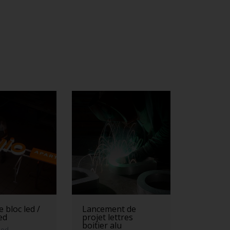
 bloc led /
Lancement de
led
projet lettres
boitier alu
led