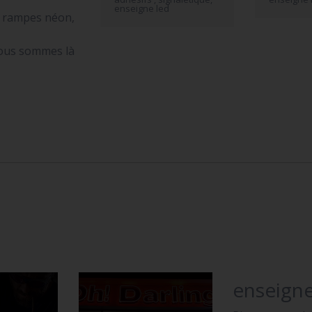
enseigne led
s rampes néon,
nous sommes là
enseigne