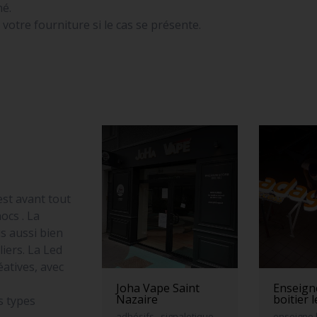
né.
otre fourniture si le cas se présente.
est avant tout
ocs . La
s aussi bien
iers. La Led
atives, avec
Joha Vape Saint
Enseigne
Nazaire
boitier 
s types
adhésifs , signaletique,
enseigne 