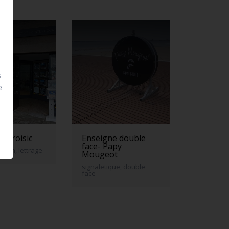
s
e
 le croisic
Enseigne double
face- Papy
neon, lettrage
Mougeot
signaletique, double
face