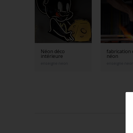
Néon déco
fabrication
intérieure
néon
enseigne neon
enseigne neo