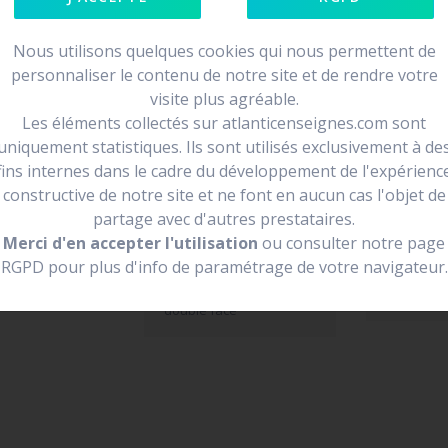
Nous utilisons quelques cookies qui nous permettent de
personnaliser le contenu de notre site et de rendre votre
visite plus agréable.
e face
Les éléments collectés sur atlanticenseignes.com sont
loin et de se
uniquement statistiques. Ils sont utilisés exclusivement à de
fins internes dans le cadre du développement de l'expérienc
endre la forme
constructive de notre site et ne font en aucun cas l'objet de
partage avec d'autres prestataires.
Merci d'en accepter l'utilisation
ou consulter notre page
RGPD pour plus d'info de paramétrage de votre navigateur.
enseigne drapeau
Vivre ici
double face
enseigne 
double face