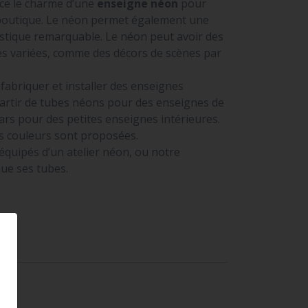
ce le charme d’une
enseigne néon
pour
boutique. Le néon permet également une
istique remarquable. Le néon peut avoir des
rès variées, comme des décors de scènes par
abriquer et installer des enseignes
artir de tubes néons pour des enseignes de
ars pour des petites enseignes intérieures.
 couleurs sont proposées.
uipés d’un atelier néon, ou notre
que ses tubes.