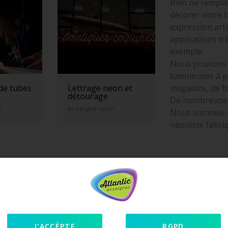
Rien ne rempla
décorer votre 
expression art
applications t
exemple.
Nous pouvons f
lumineuses à p
magasins, de b
 de tubes
Lettrage neon et
détourage
De nombreuses
n
enseigne neon
Nous sommes éq
néoniste fabri
J'ACCÈPTE
RGPD