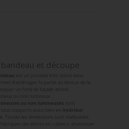
e bandeau et découpe
andeau
est un procédé très utilisé dans
permet d’aménager la partie au dessus de la
masquer un fond de façade abimé.
umineux ou non lumineux.
umineuses ou non lumineuses
sont
r tous supports aussi bien en
intérieur
ur
. Toutes les dimensions sont réalisables.
briquer ces lettres en « plexi », aluminium