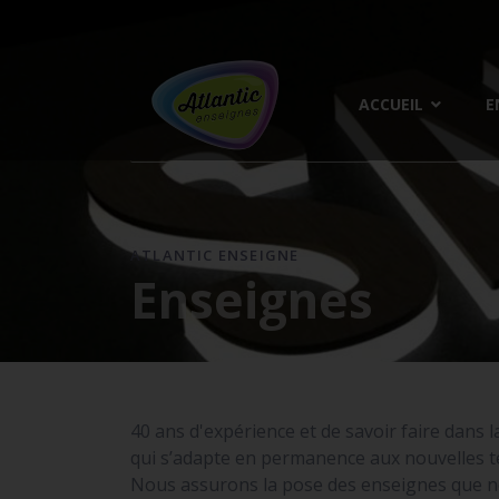
ACCUEIL
E
ATLANTIC ENSEIGNE
Enseignes
40 ans d'expérience et de savoir faire dans l
qui s’adapte en permanence aux nouvelles te
Nous assurons la pose des enseignes que n