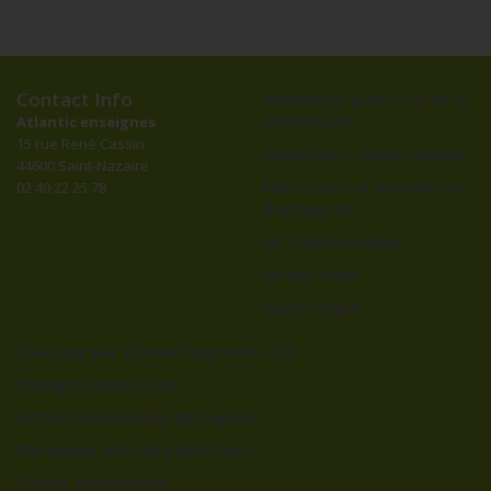
Contact Info
Banderoles publicitaires et
impressions
Atlantic enseignes
15 rue René Cassin
Dépannage / Maintenance
44600 Saint-Nazaire
Fabrication et installation
02 40 22 25 78
d’enseignes
Lettrage bandeau
Lettres néon
Signalétique
Éclairage par silhouettage néon, LED
Enseigne double face
Lettres individuelles découpées
Marquage véhicule publicitaire
Totem signalétique