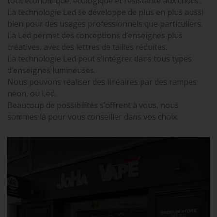
tout économique, écologique et résistante aux chocs .
La technologie Led se développe de plus en plus aussi
bien pour des usages professionnels que particuliers.
La Led permet des conceptions d’enseignes plus
créatives, avec des lettres de tailles réduites.
La technologie Led peut s’intégrer dans tous types
d’enseignes lumineuses.
Nous pouvons réaliser des linéaires par des rampes
néon, ou Led.
Beaucoup de possibilités s’offrent à vous, nous
sommes là pour vous conseiller dans vos choix.