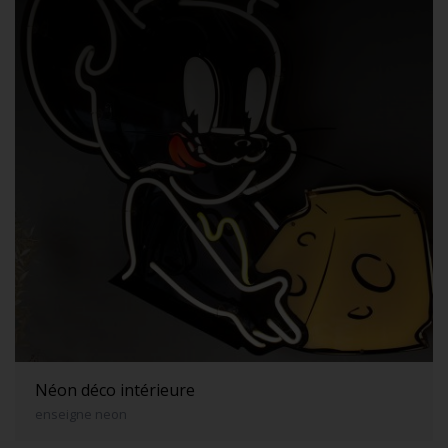
Néon déco intérieure
enseigne neon