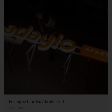
Enseigne bloc led / boitier led
enseigne led