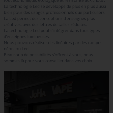
tout économique, écologique et résistante aux chocs .
La technologie Led se développe de plus en plus aussi
bien pour des usages professionnels que particuliers.
La Led permet des conceptions d’enseignes plus
créatives, avec des lettres de tailles réduites.
La technologie Led peut s’intégrer dans tous types
d’enseignes lumineuses.
Nous pouvons réaliser des linéaires par des rampes
néon, ou Led.
Beaucoup de possibilités s’offrent à vous, nous
sommes là pour vous conseiller dans vos choix.