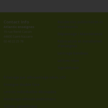
Contact Info
Banderoles publicitaires et
impressions
Atlantic enseignes
15 rue René Cassin
Dépannage / Maintenance
44600 Saint-Nazaire
Fabrication et installation
02 40 22 25 78
d’enseignes
Lettrage bandeau
Lettres néon
Signalétique
Éclairage par silhouettage néon, LED
Enseigne double face
Lettres individuelles découpées
Marquage véhicule publicitaire
Totem signalétique