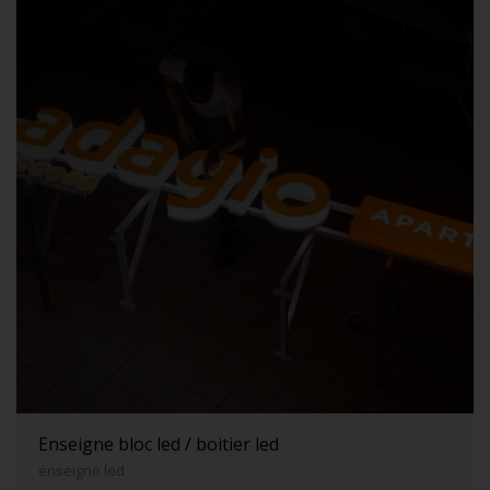
Enseigne bloc led / boitier led
enseigne led