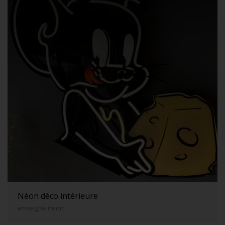
Néon déco intérieure
enseigne neon