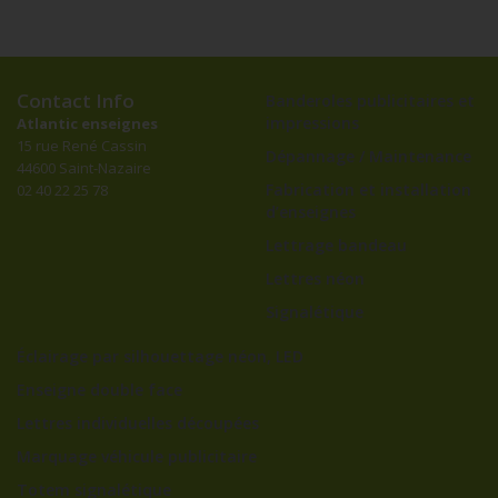
Contact Info
Banderoles publicitaires et
impressions
Atlantic enseignes
15 rue René Cassin
Dépannage / Maintenance
44600 Saint-Nazaire
Fabrication et installation
02 40 22 25 78
d’enseignes
Lettrage bandeau
Lettres néon
Signalétique
Éclairage par silhouettage néon, LED
Enseigne double face
Lettres individuelles découpées
Marquage véhicule publicitaire
Totem signalétique