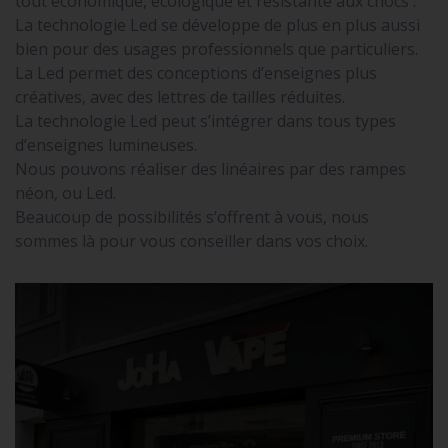
tout économique, écologique et résistante aux chocs .
La technologie Led se développe de plus en plus aussi
bien pour des usages professionnels que particuliers.
La Led permet des conceptions d’enseignes plus
créatives, avec des lettres de tailles réduites.
La technologie Led peut s’intégrer dans tous types
d’enseignes lumineuses.
Nous pouvons réaliser des linéaires par des rampes
néon, ou Led.
Beaucoup de possibilités s’offrent à vous, nous
sommes là pour vous conseiller dans vos choix.