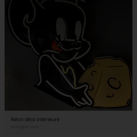
Néon déco intérieure
enseigne neon