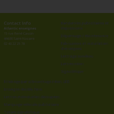
Contact Info
Banderoles publicitaires et
impressions
Atlantic enseignes
15 rue René Cassin
Dépannage / Maintenance
44600 Saint-Nazaire
Fabrication et installation
02 40 22 25 78
d’enseignes
Lettrage bandeau
Lettres néon
Signalétique
Éclairage par silhouettage néon, LED
Enseigne double face
Lettres individuelles découpées
Marquage véhicule publicitaire
Totem signalétique