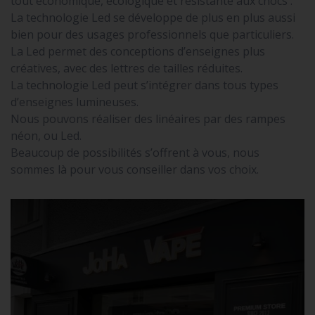
tout économique, écologique et résistante aux chocs .
La technologie Led se développe de plus en plus aussi
bien pour des usages professionnels que particuliers.
La Led permet des conceptions d’enseignes plus
créatives, avec des lettres de tailles réduites.
La technologie Led peut s’intégrer dans tous types
d’enseignes lumineuses.
Nous pouvons réaliser des linéaires par des rampes
néon, ou Led.
Beaucoup de possibilités s’offrent à vous, nous
sommes là pour vous conseiller dans vos choix.