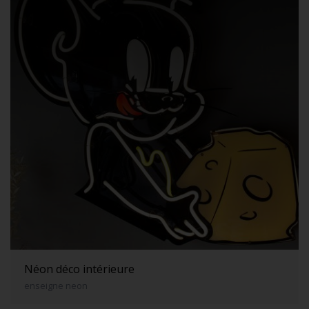
Néon déco intérieure
enseigne neon