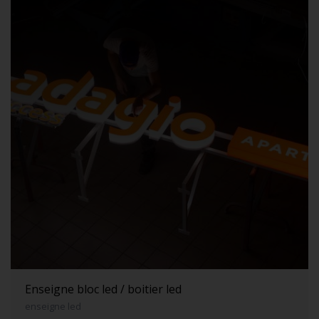
Enseigne bloc led / boitier led
enseigne led