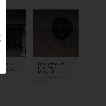
s
e
 le croisic
Enseigne double
face- Papy
neon, lettrage
Mougeot
signaletique, double
face