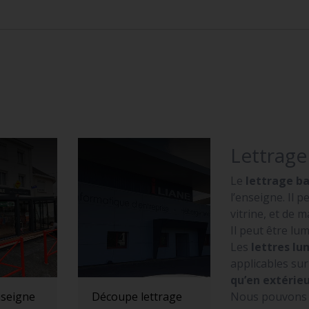
Lettrag
Le
lettrage b
l’enseigne. Il 
vitrine, et de 
Il peut être l
Les
lettres l
applicables su
qu’en extérie
Nous pouvons fa
seigne
Découpe lettrage