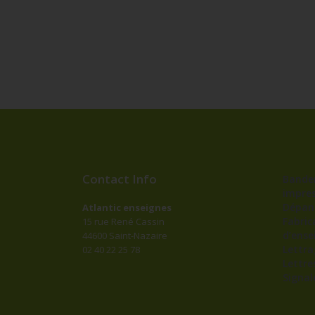
Contact Info
Bander
impres
Dépan
Atlantic enseignes
Fabric
15 rue René Cassin
d’ense
44600 Saint-Nazaire
Lettr
02 40 22 25 78
Lettre
Signal