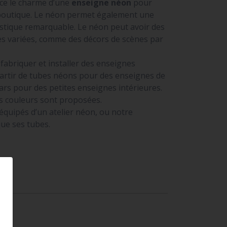
ce le charme d’une
enseigne néon
pour
boutique. Le néon permet également une
istique remarquable. Le néon peut avoir des
rès variées, comme des décors de scènes par
abriquer et installer des enseignes
artir de tubes néons pour des enseignes de
ars pour des petites enseignes intérieures.
 couleurs sont proposées.
uipés d’un atelier néon, ou notre
que ses tubes.