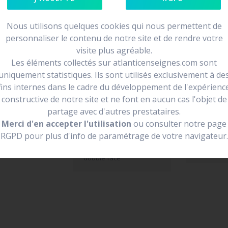
Nous utilisons quelques cookies qui nous permettent de
personnaliser le contenu de notre site et de rendre votre
visite plus agréable.
e face
Les éléments collectés sur atlanticenseignes.com sont
loin et de se
uniquement statistiques. Ils sont utilisés exclusivement à de
fins internes dans le cadre du développement de l'expérienc
endre la forme
constructive de notre site et ne font en aucun cas l'objet de
partage avec d'autres prestataires.
Merci d'en accepter l'utilisation
ou consulter notre page
RGPD pour plus d'info de paramétrage de votre navigateur.
enseigne drapeau
Vivre ici
double face
enseigne 
double face