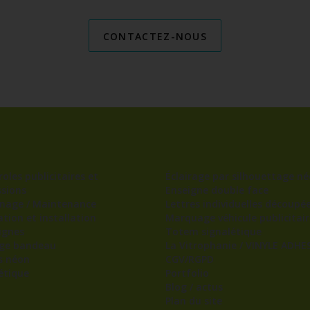
CONTACTEZ-NOUS
oles publicitaires et
Éclairage par silhouettage né
sions
Enseigne double face
nage / Maintenance
Lettres individuelles découpé
ation et installation
Marquage véhicule publicitair
ignes
Totem signalétique
age bandeau
La Vitrophanie / VINYLE ADHES
s néon
CGV/RGPD
étique
Portfolio
Blog / actus
Plan du site