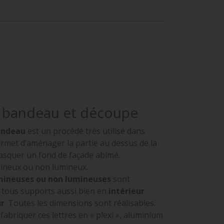
e bandeau et découpe
andeau
est un procédé très utilisé dans
permet d’aménager la partie au dessus de la
masquer un fond de façade abimé.
umineux ou non lumineux.
umineuses ou non lumineuses
sont
r tous supports aussi bien en
intérieur
ur
. Toutes les dimensions sont réalisables.
briquer ces lettres en « plexi », aluminium