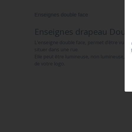
Enseignes double face
Enseignes drapeau Doubl
L’enseigne double face, permet d’être vu de 
situer dans une rue.
Elle peut être lumineuse, non lumineuse, pr
de votre logo.