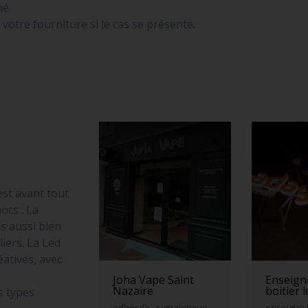
né.
otre fourniture si le cas se présente.
est avant tout
ocs . La
s aussi bien
iers. La Led
atives, avec
Joha Vape Saint
Enseigne
Nazaire
boitier 
s types
adhésifs , signaletique,
enseigne 