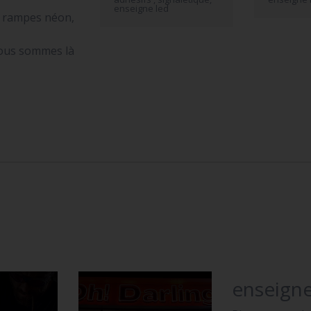
enseigne led
s rampes néon,
nous sommes là
enseigne