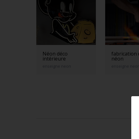
Néon déco
fabrication
intérieure
néon
enseigne neon
enseigne neo