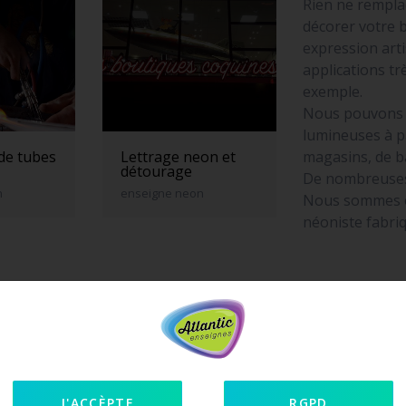
Rien ne rempla
décorer votre 
expression art
applications t
exemple.
Nous pouvons f
lumineuses à p
magasins, de b
 de tubes
Lettrage neon et
détourage
De nombreuses
n
enseigne neon
Nous sommes éq
néoniste fabri
J'ACCÈPTE
RGPD