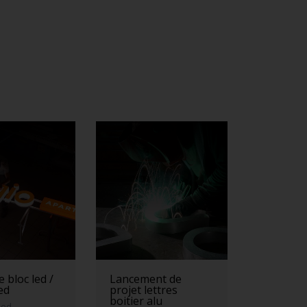
 bloc led /
Lancement de
led
projet lettres
boitier alu
led