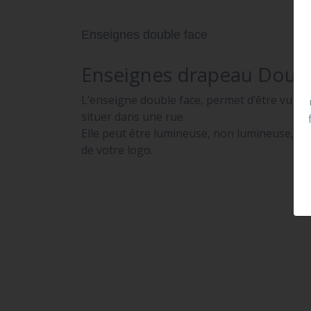
Enseignes double face
Enseignes drapeau Doubl
L’enseigne double face, permet d’être vu de 
situer dans une rue.
Elle peut être lumineuse, non lumineuse, pr
de votre logo.