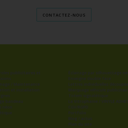
CONTACTEZ-NOUS
oles publicitaires et
Éclairage par silhouettage né
sions
Enseigne double face
nage / Maintenance
Lettres individuelles découpé
ation et installation
Marquage véhicule publicitair
ignes
Totem signalétique
age bandeau
La Vitrophanie / VINYLE ADHES
s néon
CGV/RGPD
étique
Portfolio
Blog / actus
Plan du site