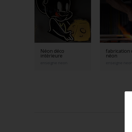
Néon déco
fabrication
intérieure
néon
enseigne neon
enseigne neo