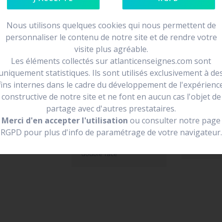
Nous utilisons quelques cookies qui nous permettent de
personnaliser le contenu de notre site et de rendre votre
visite plus agréable.
e face
Les éléments collectés sur atlanticenseignes.com sont
loin et de se
uniquement statistiques. Ils sont utilisés exclusivement à de
fins internes dans le cadre du développement de l'expérienc
endre la forme
constructive de notre site et ne font en aucun cas l'objet de
partage avec d'autres prestataires.
Merci d'en accepter l'utilisation
ou consulter notre page
RGPD pour plus d'info de paramétrage de votre navigateur.
enseigne drapeau
Vivre ici
double face
enseigne 
double face