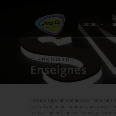
ACCUEIL
E
ATLANTIC ENSEIGNE
Enseignes
40 ans d'expérience et de savoir faire dans l
qui s’adapte en permanence aux nouvelles te
Nous assurons la pose des enseignes que n