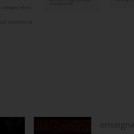
enseigne led
s rampes néon,
nous sommes là
enseigne