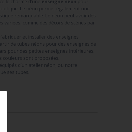
ce le charme d’une
enseigne néon
pour
boutique. Le néon permet également une
istique remarquable. Le néon peut avoir des
rès variées, comme des décors de scènes par
abriquer et installer des enseignes
artir de tubes néons pour des enseignes de
ars pour des petites enseignes intérieures.
 couleurs sont proposées.
uipés d’un atelier néon, ou notre
que ses tubes.