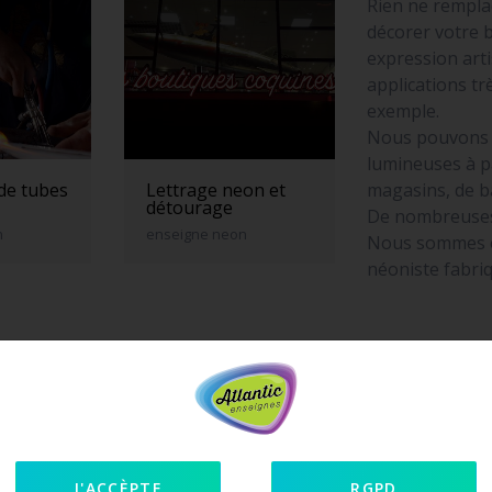
Rien ne rempla
décorer votre 
expression art
applications t
exemple.
Nous pouvons f
lumineuses à p
magasins, de b
 de tubes
Lettrage neon et
détourage
De nombreuses
n
enseigne neon
Nous sommes éq
néoniste fabri
J'ACCÈPTE
RGPD