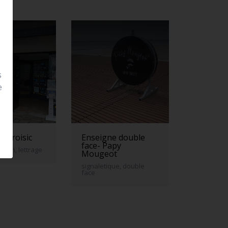
s
e
 le croisic
Enseigne double
face- Papy
neon, lettrage
Mougeot
signaletique, double
face