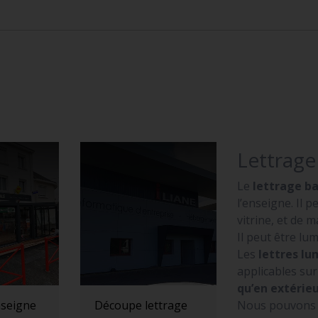
Lettrag
Le
lettrage b
l’enseigne. Il 
vitrine, et de 
Il peut être l
Les
lettres l
applicables su
qu’en extérie
Nous pouvons fa
seigne
Découpe lettrage