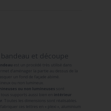
e bandeau et découpe
andeau
est un procédé très utilisé dans
permet d’aménager la partie au dessus de la
masquer un fond de façade abimé.
umineux ou non lumineux.
umineuses ou non lumineuses
sont
r tous supports aussi bien en
intérieur
ur
. Toutes les dimensions sont réalisables.
briquer ces lettres en « plexi », aluminium