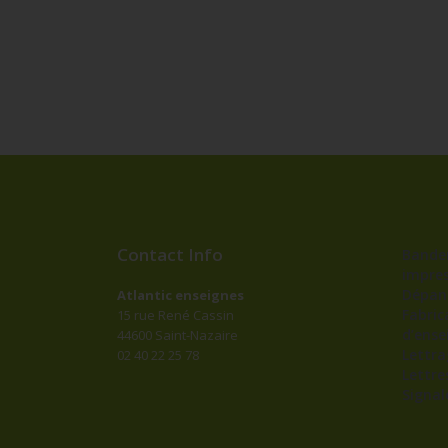
Contact Info
Bander
impres
Dépan
Atlantic enseignes
Fabric
15 rue René Cassin
d’ense
44600 Saint-Nazaire
Lettr
02 40 22 25 78
Lettre
Signal