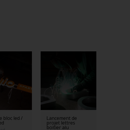
 bloc led /
Lancement de
led
projet lettres
boitier alu
led