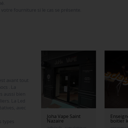
né.
otre fourniture si le cas se présente.
est avant tout
ocs . La
s aussi bien
iers. La Led
atives, avec
Joha Vape Saint
Enseigne
Nazaire
boitier 
s types
adhésifs , signaletique,
enseigne 