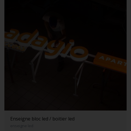
Enseigne bloc led / boitier led
enseigne led