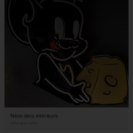
Néon déco intérieure
enseigne neon