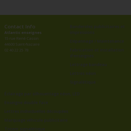
Contact Info
Banderoles publicitaires et
impressions
Atlantic enseignes
15 rue René Cassin
Dépannage / Maintenance
44600 Saint-Nazaire
Fabrication et installation
02 40 22 25 78
d’enseignes
Lettrage bandeau
Lettres néon
Signalétique
Éclairage par silhouettage néon, LED
Enseigne double face
Lettres individuelles découpées
Marquage véhicule publicitaire
Totem signalétique