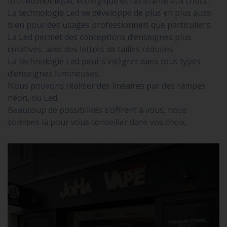
tout économique, écologique et résistante aux chocs .
La technologie Led se développe de plus en plus aussi
bien pour des usages professionnels que particuliers.
La Led permet des conceptions d’enseignes plus
créatives, avec des lettres de tailles réduites.
La technologie Led peut s’intégrer dans tous types
d’enseignes lumineuses.
Nous pouvons réaliser des linéaires par des rampes
néon, ou Led.
Beaucoup de possibilités s’offrent à vous, nous
sommes là pour vous conseiller dans vos choix.