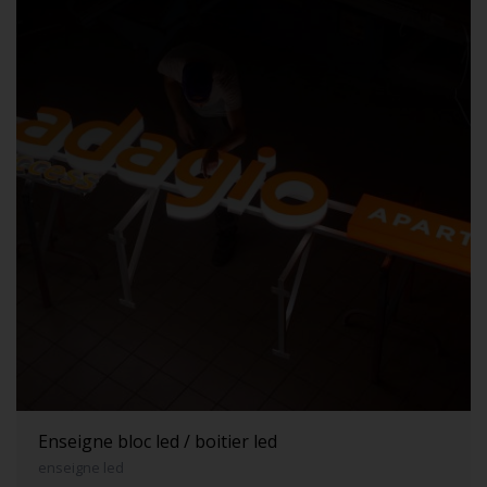
Enseigne bloc led / boitier led
enseigne led