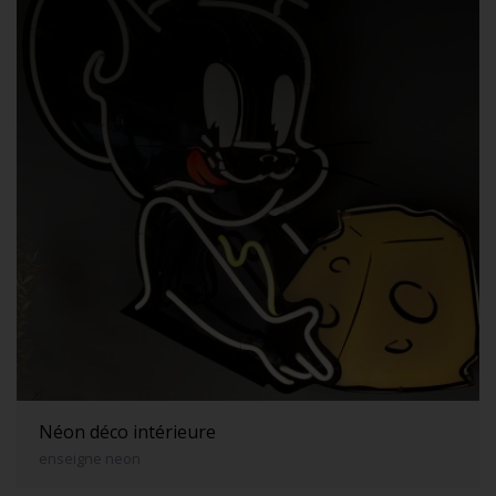
Néon déco intérieure
enseigne neon