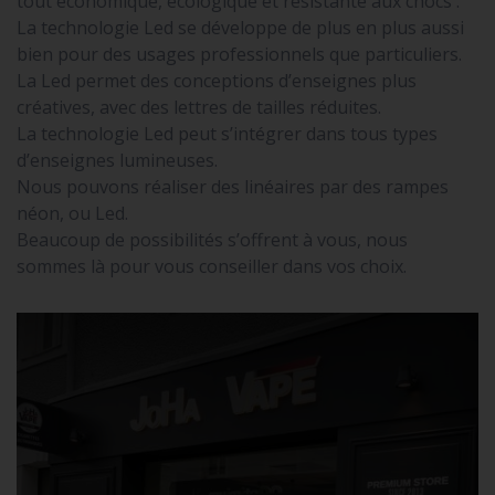
tout économique, écologique et résistante aux chocs .
La technologie Led se développe de plus en plus aussi
bien pour des usages professionnels que particuliers.
La Led permet des conceptions d’enseignes plus
créatives, avec des lettres de tailles réduites.
La technologie Led peut s’intégrer dans tous types
d’enseignes lumineuses.
Nous pouvons réaliser des linéaires par des rampes
néon, ou Led.
Beaucoup de possibilités s’offrent à vous, nous
sommes là pour vous conseiller dans vos choix.