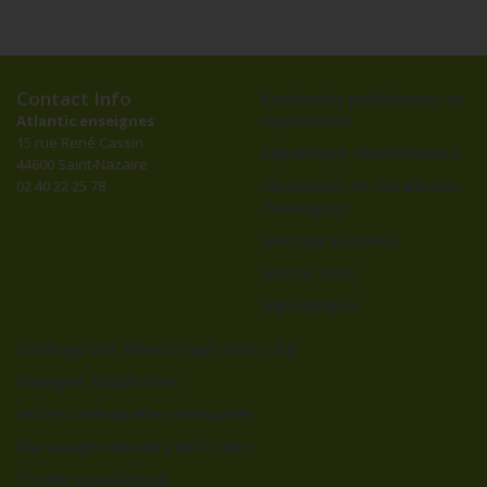
Contact Info
Banderoles publicitaires et
impressions
Atlantic enseignes
15 rue René Cassin
Dépannage / Maintenance
44600 Saint-Nazaire
Fabrication et installation
02 40 22 25 78
d’enseignes
Lettrage bandeau
Lettres néon
Signalétique
Éclairage par silhouettage néon, LED
Enseigne double face
Lettres individuelles découpées
Marquage véhicule publicitaire
Totem signalétique