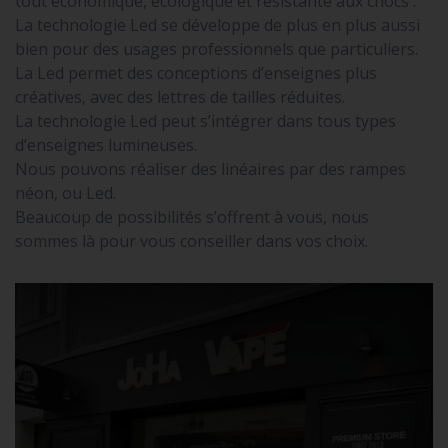
tout économique, écologique et résistante aux chocs .
La technologie Led se développe de plus en plus aussi
bien pour des usages professionnels que particuliers.
La Led permet des conceptions d’enseignes plus
créatives, avec des lettres de tailles réduites.
La technologie Led peut s’intégrer dans tous types
d’enseignes lumineuses.
Nous pouvons réaliser des linéaires par des rampes
néon, ou Led.
Beaucoup de possibilités s’offrent à vous, nous
sommes là pour vous conseiller dans vos choix.