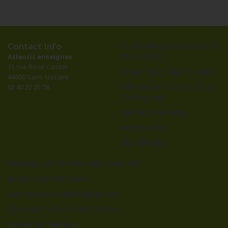
Contact Info
Banderoles publicitaires et
impressions
Atlantic enseignes
15 rue René Cassin
Dépannage / Maintenance
44600 Saint-Nazaire
Fabrication et installation
02 40 22 25 78
d’enseignes
Lettrage bandeau
Lettres néon
Signalétique
Éclairage par silhouettage néon, LED
Enseigne double face
Lettres individuelles découpées
Marquage véhicule publicitaire
Totem signalétique