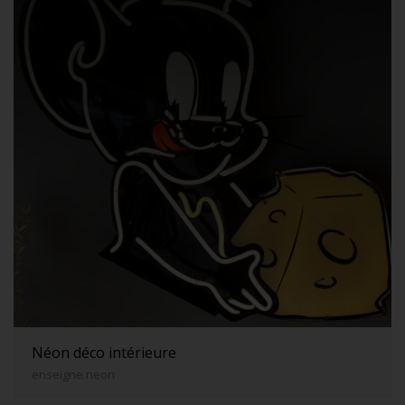
Néon déco intérieure
enseigne neon