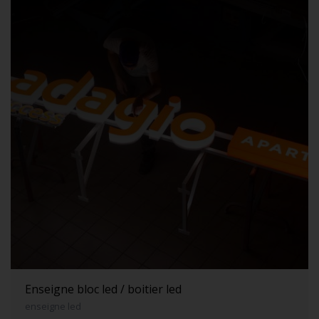
Enseigne bloc led / boitier led
enseigne led