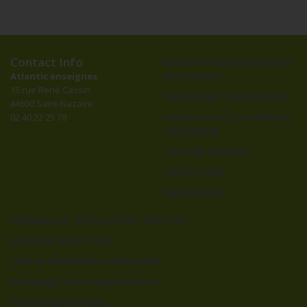
Contact Info
Banderoles publicitaires et
impressions
Atlantic enseignes
15 rue René Cassin
Dépannage / Maintenance
44600 Saint-Nazaire
Fabrication et installation
02 40 22 25 78
d’enseignes
Lettrage bandeau
Lettres néon
Signalétique
Éclairage par silhouettage néon, LED
Enseigne double face
Lettres individuelles découpées
Marquage véhicule publicitaire
Totem signalétique