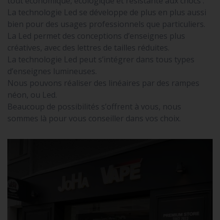
tout économique, écologique et résistante aux chocs .
La technologie Led se développe de plus en plus aussi
bien pour des usages professionnels que particuliers.
La Led permet des conceptions d’enseignes plus
créatives, avec des lettres de tailles réduites.
La technologie Led peut s’intégrer dans tous types
d’enseignes lumineuses.
Nous pouvons réaliser des linéaires par des rampes
néon, ou Led.
Beaucoup de possibilités s’offrent à vous, nous
sommes là pour vous conseiller dans vos choix.