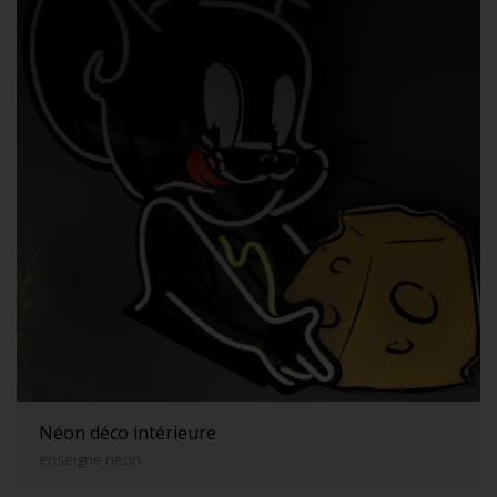
Néon déco intérieure
enseigne neon