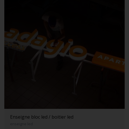
Enseigne bloc led / boitier led
enseigne led