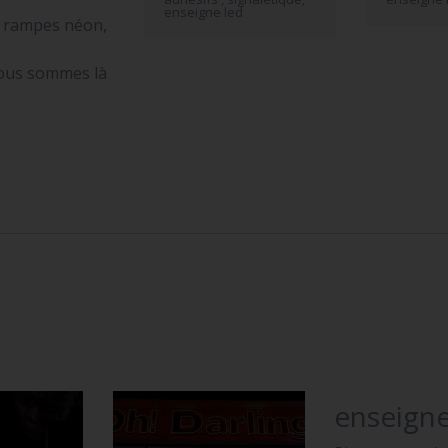
enseigne led
s rampes néon,
nous sommes là
enseigne