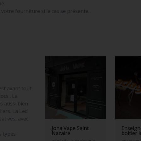
né.
otre fourniture si le cas se présente.
est avant tout
ocs . La
s aussi bien
iers. La Led
atives, avec
Joha Vape Saint
Enseigne
Nazaire
boitier 
s types
adhésifs , signaletique,
enseigne 