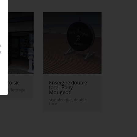
s
e
 le croisic
Enseigne double
face- Papy
neon, lettrage
Mougeot
signaletique, double
face