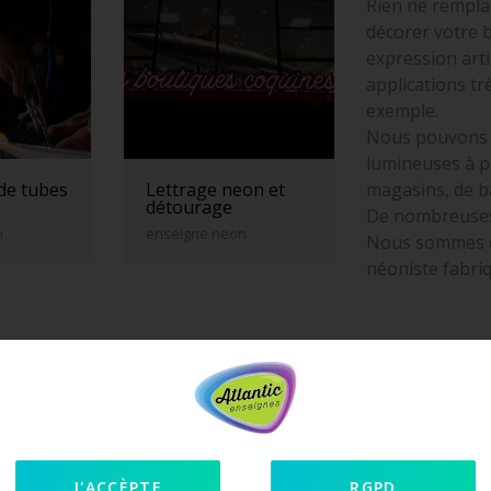
Rien ne rempla
décorer votre 
expression art
applications t
exemple.
Nous pouvons f
lumineuses à p
magasins, de b
 de tubes
Lettrage neon et
détourage
De nombreuses
n
enseigne neon
Nous sommes éq
néoniste fabri
J'ACCÈPTE
RGPD