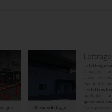
Lettrag
Le
lettrage b
l’enseigne. Il 
vitrine, et de 
Il peut être l
Les
lettres l
applicables su
qu’en extérie
Nous pouvons fa
seigne
Découpe lettrage