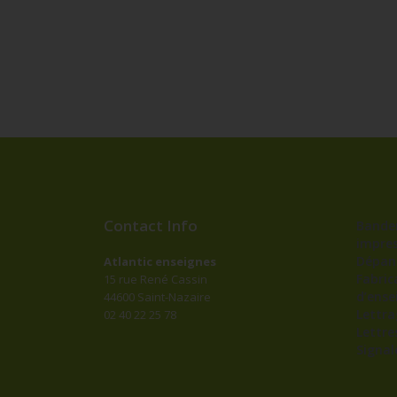
Contact Info
Bander
impres
Dépan
Atlantic enseignes
Fabric
15 rue René Cassin
d’ense
44600 Saint-Nazaire
Lettr
02 40 22 25 78
Lettre
Signal