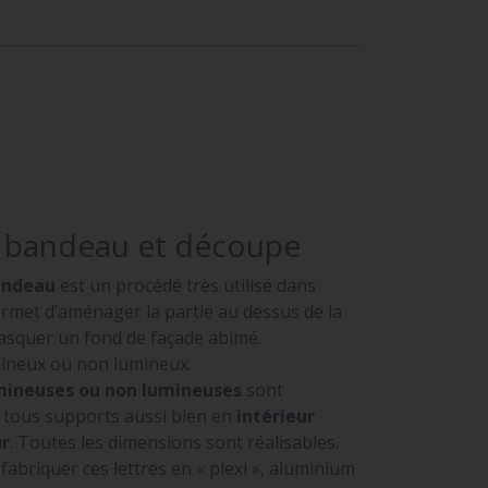
e bandeau et découpe
andeau
est un procédé très utilisé dans
permet d’aménager la partie au dessus de la
masquer un fond de façade abimé.
umineux ou non lumineux.
umineuses ou non lumineuses
sont
r tous supports aussi bien en
intérieur
ur
. Toutes les dimensions sont réalisables.
briquer ces lettres en « plexi », aluminium