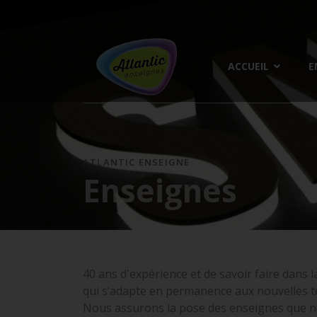
ACCUEIL
E
ATLANTIC ENSEIGNE
Enseignes
40 ans d'expérience et de savoir faire dans l
qui s’adapte en permanence aux nouvelles te
Nous assurons la pose des enseignes que n