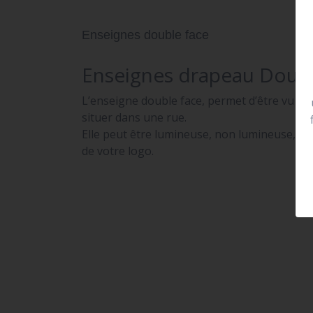
Enseignes double face
Enseignes drapeau Doubl
L’enseigne double face, permet d’être vu de 
situer dans une rue.
Elle peut être lumineuse, non lumineuse, pr
de votre logo.