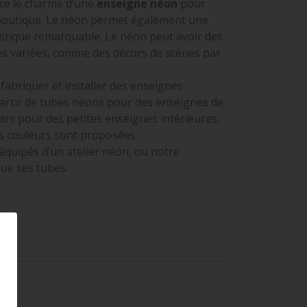
ce le charme d’une
enseigne néon
pour
boutique. Le néon permet également une
istique remarquable. Le néon peut avoir des
rès variées, comme des décors de scènes par
abriquer et installer des enseignes
artir de tubes néons pour des enseignes de
ars pour des petites enseignes intérieures.
 couleurs sont proposées.
uipés d’un atelier néon, ou notre
que ses tubes.