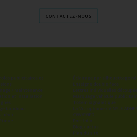
CONTACTEZ-NOUS
oles publicitaires et
Éclairage par silhouettage né
sions
Enseigne double face
nage / Maintenance
Lettres individuelles découpé
ation et installation
Marquage véhicule publicitair
ignes
Totem signalétique
age bandeau
La Vitrophanie / VINYLE ADHES
s néon
CGV/RGPD
étique
Portfolio
Blog / actus
Plan du site