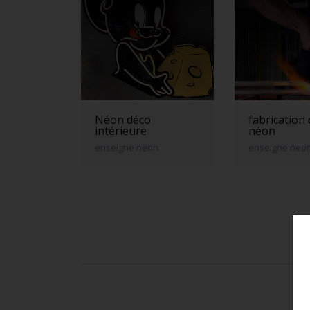
Néon déco
fabrication
intérieure
néon
enseigne neon
enseigne neo