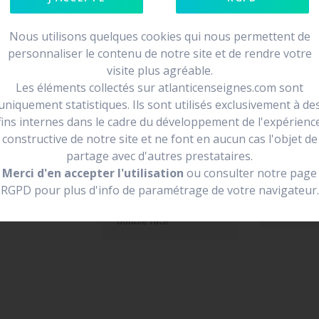
Nous utilisons quelques cookies qui nous permettent de
personnaliser le contenu de notre site et de rendre votre
visite plus agréable.
e face
Les éléments collectés sur atlanticenseignes.com sont
loin et de se
uniquement statistiques. Ils sont utilisés exclusivement à de
fins internes dans le cadre du développement de l'expérienc
endre la forme
constructive de notre site et ne font en aucun cas l'objet de
partage avec d'autres prestataires.
Merci d'en accepter l'utilisation
ou consulter notre page
RGPD pour plus d'info de paramétrage de votre navigateur.
enseigne drapeau
Vivre ici
double face
enseigne 
double face