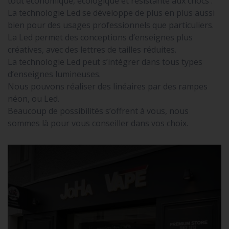
tout économique, écologique et résistante aux chocs .
La technologie Led se développe de plus en plus aussi
bien pour des usages professionnels que particuliers.
La Led permet des conceptions d’enseignes plus
créatives, avec des lettres de tailles réduites.
La technologie Led peut s’intégrer dans tous types
d’enseignes lumineuses.
Nous pouvons réaliser des linéaires par des rampes
néon, ou Led.
Beaucoup de possibilités s’offrent à vous, nous
sommes là pour vous conseiller dans vos choix.