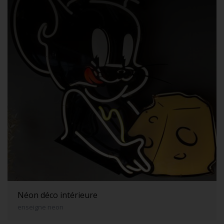
Néon déco intérieure
enseigne neon