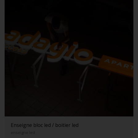
Enseigne bloc led / boitier led
enseigne led