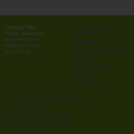
Contact Info
Banderoles publicitaires et
impressions
Atlantic enseignes
15 rue René Cassin
Dépannage / Maintenance
44600 Saint-Nazaire
Fabrication et installation
02 40 22 25 78
d’enseignes
Lettrage bandeau
Lettres néon
Signalétique
Éclairage par silhouettage néon, LED
Enseigne double face
Lettres individuelles découpées
Marquage véhicule publicitaire
Totem signalétique