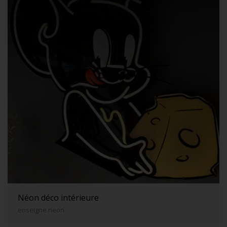
Néon déco intérieure
enseigne neon