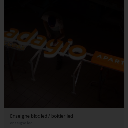
Enseigne bloc led / boitier led
enseigne led