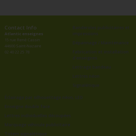
Contact Info
Banderoles publicitaires et
impressions
Atlantic enseignes
15 rue René Cassin
Dépannage / Maintenance
44600 Saint-Nazaire
Fabrication et installation
02 40 22 25 78
d’enseignes
Lettrage bandeau
Lettres néon
Signalétique
Éclairage par silhouettage néon, LED
Enseigne double face
Lettres individuelles découpées
Marquage véhicule publicitaire
Totem signalétique