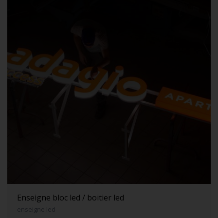
Enseigne bloc led / boitier led
enseigne led