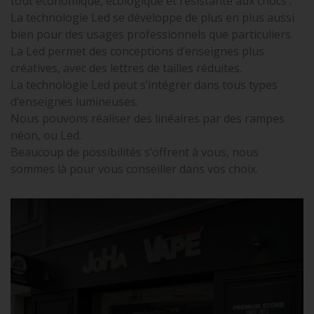
tout économique, écologique et résistante aux chocs .
La technologie Led se développe de plus en plus aussi
bien pour des usages professionnels que particuliers.
La Led permet des conceptions d’enseignes plus
créatives, avec des lettres de tailles réduites.
La technologie Led peut s’intégrer dans tous types
d’enseignes lumineuses.
Nous pouvons réaliser des linéaires par des rampes
néon, ou Led.
Beaucoup de possibilités s’offrent à vous, nous
sommes là pour vous conseiller dans vos choix.