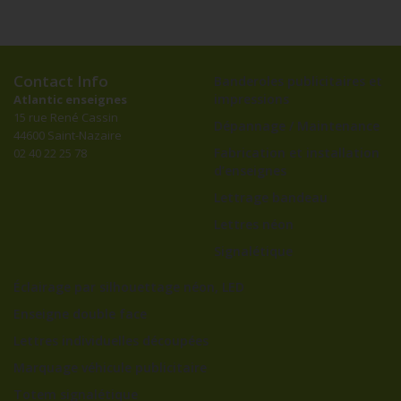
Contact Info
Banderoles publicitaires et
impressions
Atlantic enseignes
15 rue René Cassin
Dépannage / Maintenance
44600 Saint-Nazaire
Fabrication et installation
02 40 22 25 78
d’enseignes
Lettrage bandeau
Lettres néon
Signalétique
Éclairage par silhouettage néon, LED
Enseigne double face
Lettres individuelles découpées
Marquage véhicule publicitaire
Totem signalétique