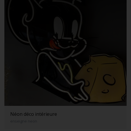
Néon déco intérieure
enseigne neon