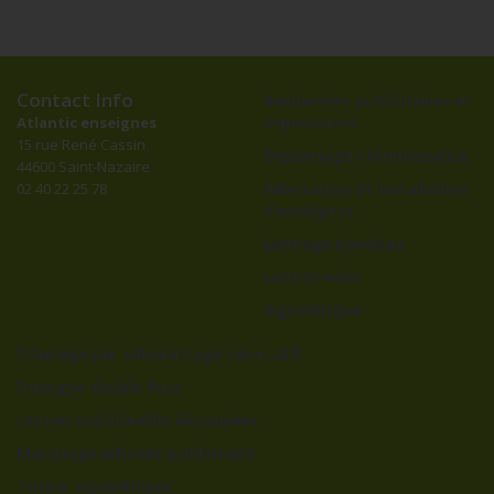
Contact Info
Banderoles publicitaires et
impressions
Atlantic enseignes
15 rue René Cassin
Dépannage / Maintenance
44600 Saint-Nazaire
Fabrication et installation
02 40 22 25 78
d’enseignes
Lettrage bandeau
Lettres néon
Signalétique
Éclairage par silhouettage néon, LED
Enseigne double face
Lettres individuelles découpées
Marquage véhicule publicitaire
Totem signalétique