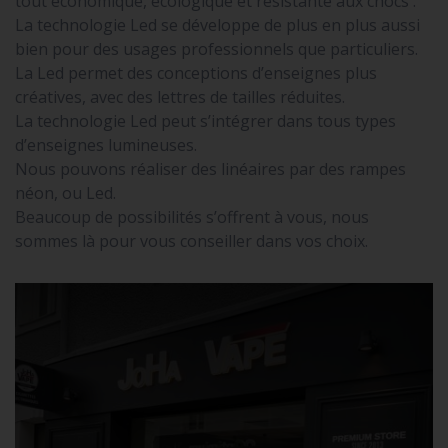
tout économique, écologique et résistante aux chocs .
La technologie Led se développe de plus en plus aussi
bien pour des usages professionnels que particuliers.
La Led permet des conceptions d’enseignes plus
créatives, avec des lettres de tailles réduites.
La technologie Led peut s’intégrer dans tous types
d’enseignes lumineuses.
Nous pouvons réaliser des linéaires par des rampes
néon, ou Led.
Beaucoup de possibilités s’offrent à vous, nous
sommes là pour vous conseiller dans vos choix.