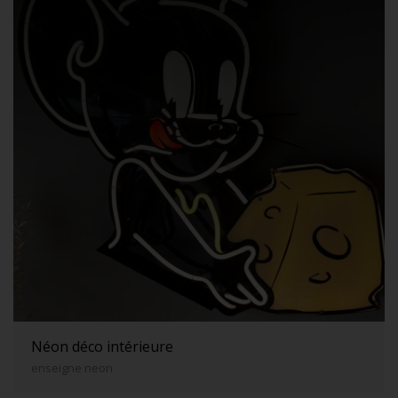
Néon déco intérieure
enseigne neon