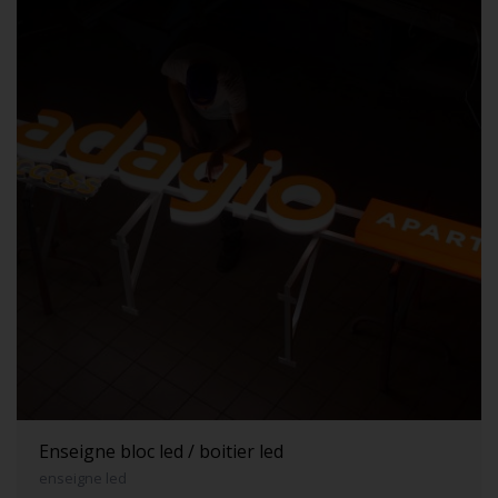
Enseigne bloc led / boitier led
enseigne led