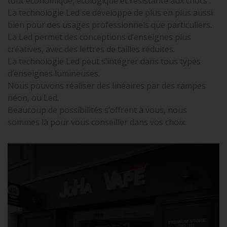
tout économique, écologique et résistante aux chocs .
La technologie Led se développe de plus en plus aussi
bien pour des usages professionnels que particuliers.
La Led permet des conceptions d’enseignes plus
créatives, avec des lettres de tailles réduites.
La technologie Led peut s’intégrer dans tous types
d’enseignes lumineuses.
Nous pouvons réaliser des linéaires par des rampes
néon, ou Led.
Beaucoup de possibilités s’offrent à vous, nous
sommes là pour vous conseiller dans vos choix.