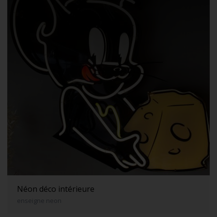
Néon déco intérieure
enseigne neon