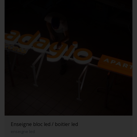
Enseigne bloc led / boitier led
enseigne led