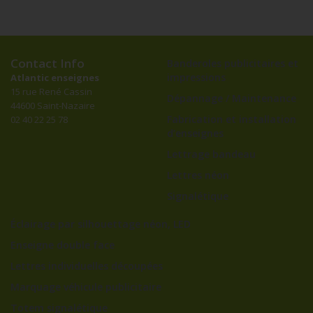
Contact Info
Banderoles publicitaires et
impressions
Atlantic enseignes
15 rue René Cassin
Dépannage / Maintenance
44600 Saint-Nazaire
Fabrication et installation
02 40 22 25 78
d’enseignes
Lettrage bandeau
Lettres néon
Signalétique
Éclairage par silhouettage néon, LED
Enseigne double face
Lettres individuelles découpées
Marquage véhicule publicitaire
Totem signalétique